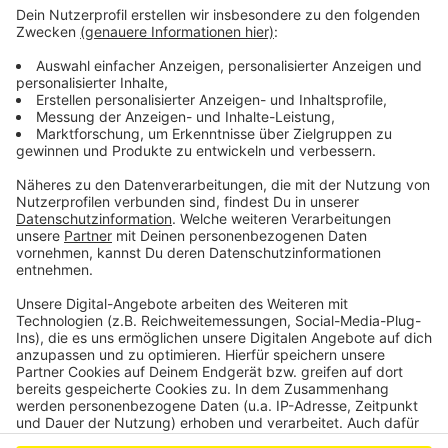
Pfälzischen Neuwied durchsucht worden. Dabei wurde
eine professionell betriebene Indoor-Plantage
entdeckt und mehrere zehntausend Euro sowie
scharfe Munition sichergestellt.
In Köln wurde ein 34jähriger mit mutmaßlichen
Bezügen zum Rocker-Milieu vorläufig festgenommen
– wegen Fluchtgefahr soll er vor den Haftrichter.
Anzeige
Anzeige
Anzeige