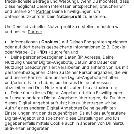
auch in Bergisch Gladbach ein Durchsuchungs-
Beschluss vollstreckt worden. In Köln haben bei
einem 34jährigen die Handschellen geklickt.
Veröffentlicht:
Dienstag, 23.04.2024 16:44
Anzeige
Es wird derzeit gegen sieben Beschuldigte im Alter
zwischen 34 und 69 Jahren ermittelt. Der Vorwurf:
banden- und gewerbsmäßigen Handel treiben mit
Cannabis. Die Beschuldigten sollen seit März 2023
gemeinsam eine Cannabis-Plantage betrieben und die
Ernte dann in großem Stil verkauft haben.
Insgesamt sind acht Wohnungen und eine Kleingarten-
Anlage in Köln, Bornheim, Hürth und Bergisch Gladbach
sowie zwei Lagerhallen in Hürth und dem Rheinland-