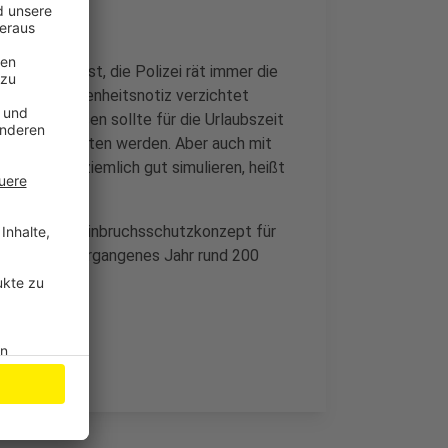
 dem Haus ist, die Polizei rät immer die
f eine Abwesenheitsnotiz verzichtet
n. Stattdessen sollte für die Urlaubszeit
um Hilfe gebeten werden. Aber auch mit
tlerweile ziemlich gut simulieren, heißt
len konkrete Einbruchsschutzkonzept für
eis gab es vergangenes Jahr rund 200