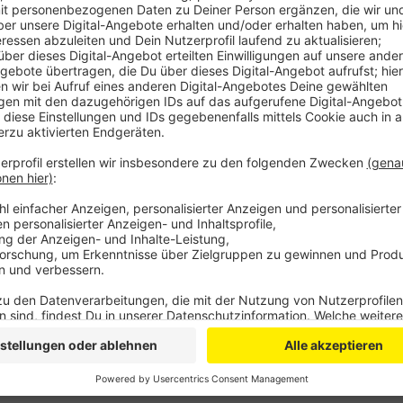
Anzeige
Egal ob man nur kurz zum Bäcker geht oder länger aus
Fenster und Türen zu schließen. Außerdem sollte au
werden, denn das kann für Einbrecher einladend wirke
zum Beispiel die Zeitung abbestellt oder Nachbarn 
Smart-Home-Systemen lässt sich die Anwesenheit mit
es von der Polizei.
Die hilft darüber hinaus mit örtlichen Beratungsstel
das eigene Zuhause zu finden. Im Oberbergischen Kr
Einbrüche, im Rheinisch-Bergischen über 330.
Anzeige