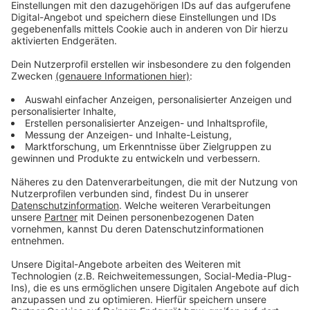
Markts. Jeweils nur ein Fläschchen, versteht sich.
Denn der Wettkampf war für elf Uhr vormittags
angesetzt. Ein Frühschoppen quasi. Noch vor Bastis
Nachmittags-Moderation. Dann ging es los: Der
Konferenz-Tisch war gedeckt mit Einheits-Gläsern,
Flaschenöffner und dem penibel auf sieben Grad
gekühlten Bier. Verrückterweise hatten beide
Moderatoren deutlich Spaß an diesem
Programmbeitrag. Denn beim Eingießen, Schlürfen,
Schlucken - und der ersten verbalen Reaktion -
inklusive Bäuerchen - war selbstverständlich das Mikro
immer in Betrieb. Das Tasting sollte ja authentisch on
air wiedergegeben werden. Gut, das Belgische
Starkbier haben Markus und Basti beide recht schnell
erkannt. Aber zwischen Kölsch, Pils und Bayerisch Hell
gab es dann doch die ein oder andere Verwechslung.
Auch wenn unsere frischgebackenen Bier-Sommeliers
alles gaben, um die Verkostung für sich zu
entscheiden: Letztlich gab es ein gerechtes