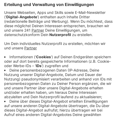
Was war dein lustigster Moment in der Redaktion?
Definitiv das Bier-Tasting, das wir uns für den Tag des
Bieres für die beiden Radio Berg-Moderatoren Markus
Hendrich und Basti Wirtz überlegt haben. Quasi ein
Contest: Wer erkennt mit verbundenen Augen die
meisten verschiedenen Bier-Sorten am Geschmack?
Kleines Moderatoren-Battle bei Radio Berg – natürlich
mit journalistischen Hintergrund. Ich war Organisator
des Spielchens: Also machte ich mich auf den Weg
zum Getränke-Händler meines Vertrauens und suchte
sorgsam und mit viel Abwägung diverse Sorten des
blonden Gebräus aus: Kölsch, Pils, Alt, Weizen, Helles,
Export, Lager, Belgisches Starkbier - was es halt so
gibt im klassischen Produkt-Portfolio eines Getränke-