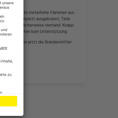
schlugen bereits meterhohe Flammen aus
gen sind komplett ausgebrannt, Teile
erwehr glücklicherweise niemand. Knapp
nd Wermelskirchen kam Unterstützung.
t hat, müssen jetzt die Brandermittler