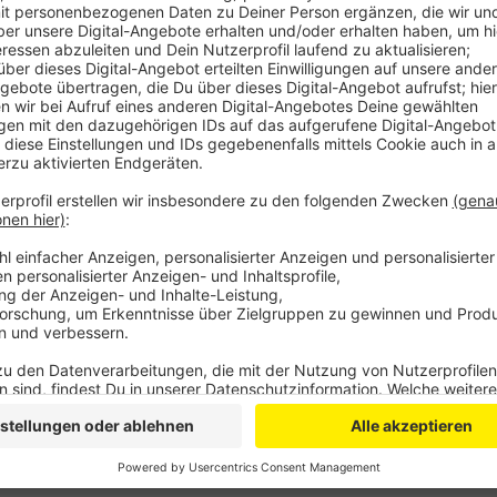
Als die Burscheider Feuerwehr am Brandort ankam, 
dem ersten Stock und dem Dachgeschoss. Beide Eta
des Gebäudes eingestürzt. Verletzte wurde laut Feu
50 Kräfte waren im Einsatz, auch aus Leichlingen u
Was genau den Brand in dem Einfamilienhaus ausgelös
klären.
Anzeige