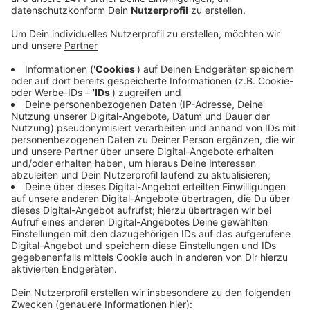
Veröffentlicht:
Freitag, 20.09.2019 16:59
Anzeige
Das gilt bis Sonntag um Mitternacht. Hintergrund ist
die technische Zusammenführung der ehemaligen
Sparkasse Gummersbach-Bergneustadt und der
Sparkasse der Homburgischen Gemeinden.
Seit dem ersten Januar haben sie sich zur Sparkasse
Gummersbach zusammengeschlossen – jetzt wird die
Technik entsprechend umgestellt. Für die meisten
Kunden hat sich durch die Fusion nichts geändert –in
einigen Fällen gilt ab Montag eine neue IBAN Nummer.
Filial-Schließungen oder Entlassungen hat es ebenfalls
nicht gegeben.