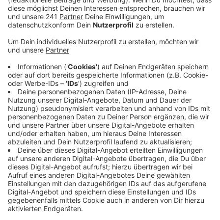
Prozent der Kunden wieder zurück. Diese
Zwischenbilanz zieht der Handelsverband NRW. Der
Gladbacher Verbandschef Marcus Otto hofft auf
eine nachhaltige Belebung.
Ein Händler hat einen sehr bemerkenswerten
Satz gesagt: Wir haben jetzt in der Krise in
der Region für die Verbraucher gearbeitet.
Hoffentlich behalten die Verbraucher das
auch lange im Hinterkopf und ich hoffe, dass
es weiterhin positiv aufwärts geht für den
Handel und das Handwerk.
Veröffentlicht:
Montag, 25.05.2020 16:20
Anzeige