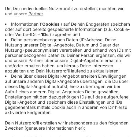
Veröffentlicht:
Montag, 30.12.2024 06:27
Anzeige
Auf den Straßen sieht es dagegen entspannter aus:
Vielerorts sei gut gestreut, sagt die Oberbergische
Polizei, und die Menschen hätten sich nach den
letzten beiden glatten Nächten offenbar auch daran
gewöhnt entsprechend vorsichtig zu fahren.
Auch im Rheinisch-Bergischen ist die Lage auf den
Straßen laut Polizei entspannt.
Anzeige