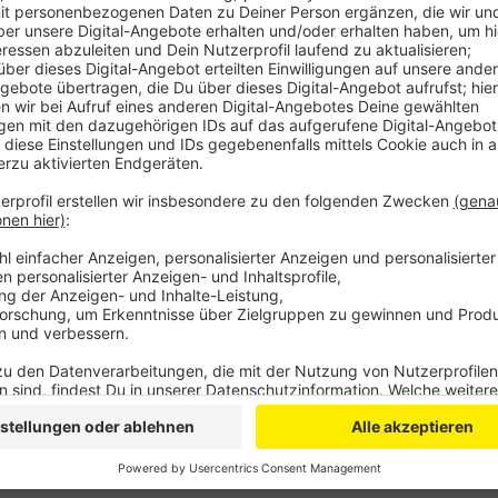
ESV Bergisch Gladbach - Neusser EV 3:5
Grefrather EG - TuS Wiehl 4:8
In der Tabelle ist der TuS weiter erster mit 21 Punkt
Anzeige