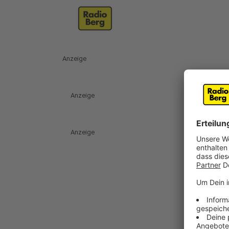
Anzeige
Anzeige
Anzeige