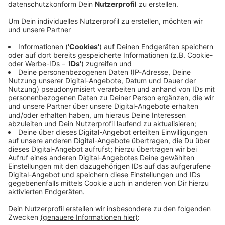
befahrbar.
Veröffentlicht:
Freitag, 10.01.2025 06:37
Anzeige
Der dort abtauende Schnee könnte nach ersten
Einschätzung dafür gesorgt haben. Einsatzkräfte
hatten erst versucht, mit Hilfe eines Hubschraubers
Schnee und Eis von der Brücke entfernen. Der Wind
der Rotoren hatte dafür aber nicht ausgereicht.
Danach nutzten die Einsatzkräfte eine Hebebühne, um
an den Schnee zu kommen. Es ist laut Leverkusener
Feuerwehr die größte Hebebühne Europas, die
Einsätze in 90 Metern Höhe ermöglicht.
Anzeige