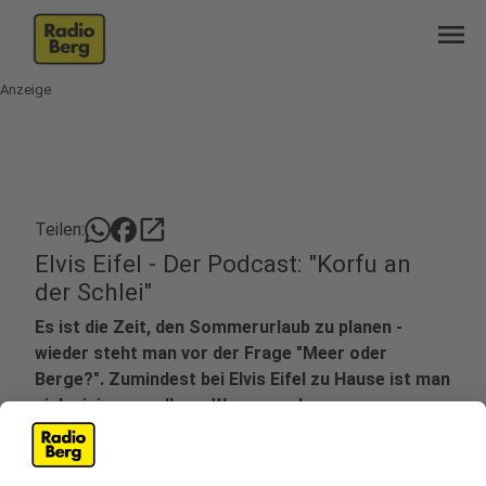
menu
Anzeige
open_in_new
Teilen:
Elvis Eifel - Der Podcast: "Korfu an
der Schlei"
Es ist die Zeit, den Sommerurlaub zu planen -
wieder steht man vor der Frage "Meer oder
Berge?". Zumindest bei Elvis Eifel zu Hause ist man
sich einig, es soll ans Wasser gehen.
Veröffentlicht:
Dienstag, 24.01.2023 06:40