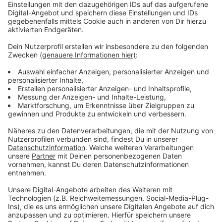
Anzeige
Vorstellen brauchen wir ihn euch nicht. Seit 2003
treibt Jürgen Bangert nun als "Elvis Eifel" seine Späße
am Telefon mit seinen Hörerinnen und Hörern im Radio.
Aber selbst seine 'Opfer' müssen am Ende mit lachen -
wenn auch nicht immer. Und weil ihr nicht genug von
ihm bekommen könnt, ist Elvis nun unter die Podcaster
gegangen. Somit steht euch Elvis rund um die Uhr zur
Verfügung. Hier bekommt Ihr außerdem den
"Directors-Cut" - die Original-Telefonate in längerer
Version. Elvis wird sich mit Kollegen und ehemaligen
"Opfern" über die Telefonate aus den letzten zwei
Jahrzehnten unterhalten. Wir erfahren auch, wie es ihm
dabei ergangen ist und wobei er selbst mal ins
Schleudern gekommen ist. Viel Spaß beim Zuhören und
bitte nicht erschrecken, wenn dabei das Telefon