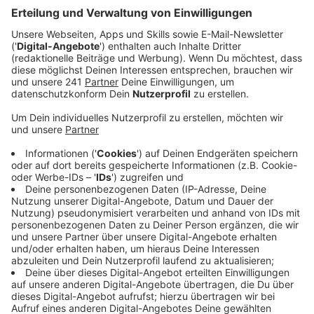
Anzeige
Comedy
play_circle
Elvis Eifel - Der Podcast: "Korfu an der Schlei"
Anzeige