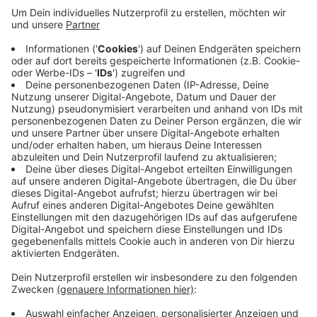
Veröffentlicht:
Freitag, 20.12.2019 16:57
Anzeige
Das Christkind beatwortet die Briefe in insgesamt elf
Sprachen, darunter in taiwanesichen Schriftzeichen,
Russisch und in Blindenschrift.Dieses Jahr rechnen sie
mit mehr als 130.000 Briefen. Alle Antworten sind mit
speziellem Briefpapier, Briefmarke und Stempel
ausgestattet.
Anzeige