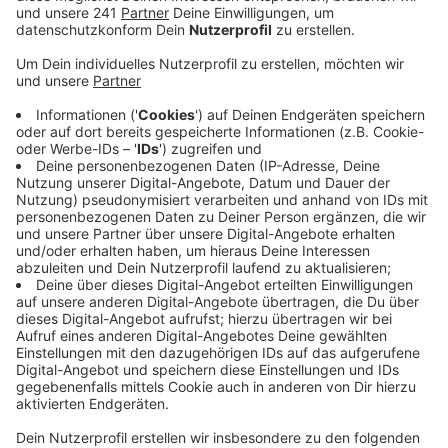
Veröffentlicht:
Samstag, 22.06.2019 08:38
Anzeige
Seit Anfang Juni läuft die Aktion im Rheinisch-
Bergischen. Ziel ist, möglichst viele Menschen zum
Umsteigen aufs Fahrrad zu motivieren um so Co2
einzusparen. Die meisten Kilometer sind bisher in
Bergisch Gladbach zusammengekommen. Aber auch in
den anderen Kommunen sind es einige Kilometer: In
Burscheid zum Beispiel mehr als 26.000: Dadurch sind
bereits 4 Tonnen Co2 eingespart worden.
Mit dem bisherigen Ergebnis spielen die Burscheider
auch im Ranking für die meisten Kilometer pro
Einwohner ganz oben mit. Neben Einzelpersonen