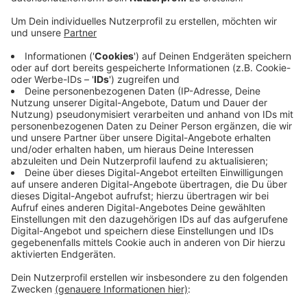
das nicht erledigt ist, sind die Wohnungen
unbewohnbar. Die zuständige Hausverwaltung
versichert, dass die Arbeiten auf Hochtouren
laufen. Ein Datum für den Wiedereinzug der
Bewohner scheint noch nicht festzustehen. Sie
sind seit vier Wochen bei Familie, Freunden und in
einem benachbarten Gebäude untergebracht.
Die Polizei hat nach dem Brand Ermittlungen
aufgenommen. Dass das Feuer durch
Brandstiftung entstanden ist, steht fest. Wer das
Feuer gelegt hat, noch nicht.
Veröffentlicht:
Freitag, 22.04.2022 11:01
Anzeige