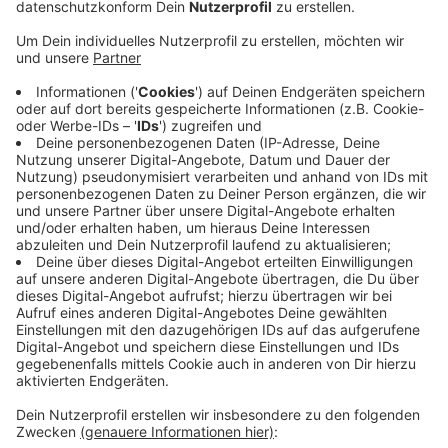
Anzeige
Passiert ist der Vorfall laut Polizei im Parkhaus am
Kaiser-Wilhelm-Ring in der Innenstadt. Gegen zwanzig
vor vier in der Nacht hat demnach das Notrufsystem
des Autos ausgelöst. Nach ersten Auswertungen der
Unfallspuren vor Ort hat der Mann beim Ausfahren aus
der Tiefgarage bei hohem Tempo wohl die Kontrolle
über seinen Wagen verloren und ist gegen eine
Betonwand geprallt. Seine Beifahrerin wurde in dem
Wagen eingeklemmt und kam schwer verletzt ins
Krankenhaus.
Die Polizei bittet Zeugen, die Angaben zum Unfall
machen können, sich zu melden.
Anzeige