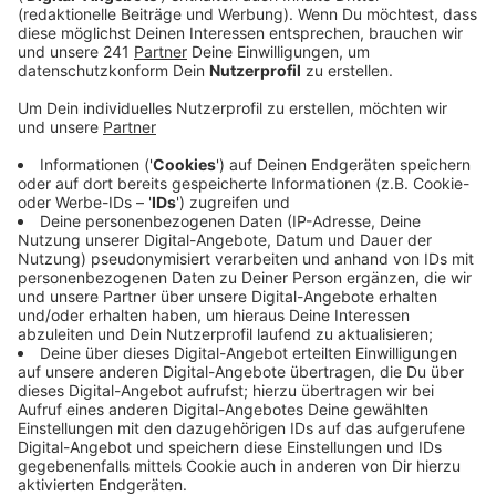
Veröffentlicht:
Freitag, 15.02.2019 16:35
Anzeige
Die Prüfung der möglichen Standorte liegt laut einem
Sprecher in den letzten Zügen. Alle
Planungsunterlagen zum neuen Rastplatz an der A1
liegen jetzt vor, sagt das NRW-Verkehrsministerium.
Jetzt müssten die Fachargumente abschließend
geprüft und eine Entscheidung getroffen werden. Das
soll noch diesen Monat passieren, hat uns ein Sprecher
versichert.
Anzeige
Burscheid, Leverkusen und Wermelskirchen
im Gespräch