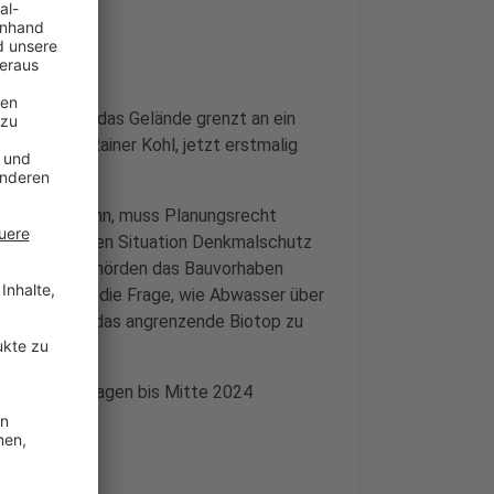
lgeschützt, das Gelände grenzt an ein
 Investor Rainer Kohl, jetzt erstmalig
 beginnen kann, muss Planungsrecht
der besonderen Situation Denkmalschutz
ssen viele Behörden das Bauvorhaben
m Beispiel um die Frage, wie Abwasser über
 kann, ohne das angrenzende Biotop zu
lichen Grundlagen bis Mitte 2024
 kann.