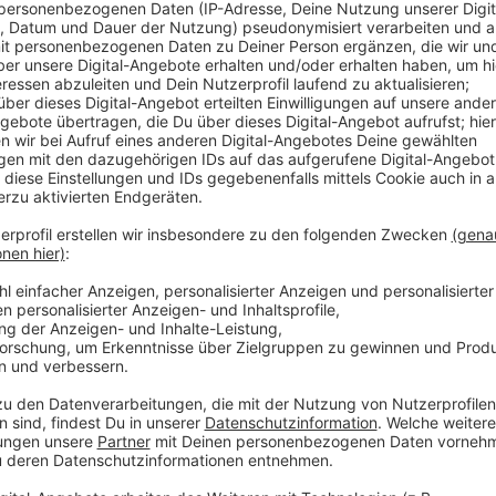
Anzeige
Die Hürden dabei: Die Gebäude sind teilweise denkma
Naturschutzgebiet. Auf Radio Berg-Nachfrage hat sich
zur aktuellen Situation geäußert.
Bis der Investor mit der Umgestaltung des Geländes
geschaffen werden. Und das kann dauern. Aufgrund 
plus unmittelbarer Nähe zum Naturschutzgebiet mü
prüfen und ihr Okay geben. Dabei geht es aktuell zu
die denkmalgeschützten Kanalrohre entsorgt werden
gefährden.
Der Investor rechnet damit, dass die planungssrecht
vorliegen und dann mit dem Umbau begonnen werden