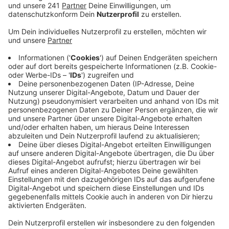
Veröffentlicht:
Freitag, 26.04.2024 06:43
Anzeige
Dafür sucht die Klinik Probanden auch bei uns im
Bergischen. Es geht darum, mittels Schnelltest die
Viren zu bestimmen. Gesucht werden Personen ab 50
Jahren. Die Tests funktionieren wie Coronatests,
können aber fünf Viren anzeigen.
Die Untersuchung geht über ein Jahr, heißt es von der
Uniklinik. Die Tests werden per Post zugeschickt und
können einfach zuhause gemacht werden. Die
Ergebnisse werden dann online gemeldet.
Wer Interesse hat, bei der Untersuchung mitzumachen,
kann sich hier melden: