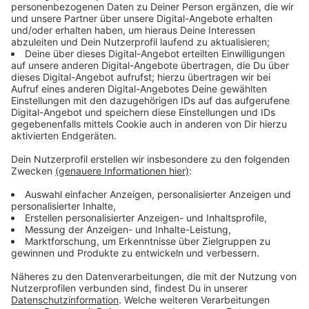
Anzeige
Doch die nächste Baustelle folgt umgehend. Die Bahn
hatte schon weit im Vorfeld angekündigt, als nächstes
die Strecke zwischen Duisburg und Oberhausen
anzugehen. Die Ursache dafür ist das Autobahnkreuz
Kaiserberg. "Im Rahmen des Umbaus des
Autobahnkreuzes Kaiserberg wird ein Brückenbauwerk
abgerissen. Aus Sicherheitsgründen müssen die
darunter verlaufenden Bahngleise von Duisburg in
Richtung Oberhausen und Essen vollständig gesperrt
werden. Dies führt zu größeren Fahrplanänderungen
rund um Düsseldorf, Duisburg, Oberhausen, Mülheim
(Ruhr), Essen und Bochum",
teilte die Bahn mit
. Die
Sperrungen werden über die gesamte Osterferienzeit
bestehen.
Anzeige