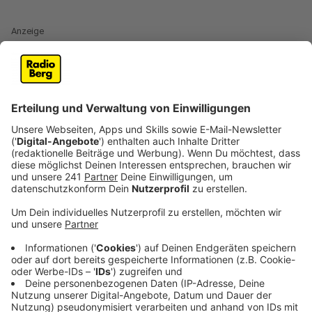
Anzeige
Viele Pendler zwischen Essen und Dortmund
brauchten Anfag des Jahres starke Nerven. Die
Deutsche Bahn musste mehrere Umbaumaßnahmen
auf der Strecke vornehmen. Arbeiten an Gleisen,
Weichen und der Oberleitung mussten durchgeführt
werden. Die Arbeiten fanden vom 5. Januar (21 Uhr) bis
23. Februar (21 Uhr) statt. Dies hatte sowohl für den
Fern- aber auch vor allem für den Nahverkehr
erhebliche Auswirkungen.
Anzeige
Weitere Sperrungen folgen in 2024