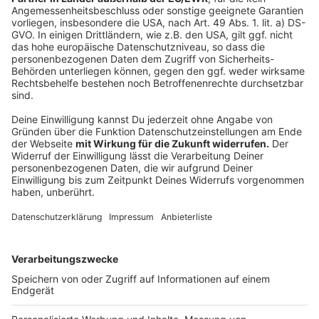
Bochum an.
Einzelne Zwischenhalte entfallen.
Detailliertere Bahn-Maßnahmen - vor allem für
den Fernverkehr - findet ihr
hier
.
Im Nahverkehr innerhalb Nordrhein-Westfalens
sind folgende Linien betroffen: RE 1, RE 2, RE 3,
RE 5, RE 6, RE 11, RE 19, RE 42, RE 44, RB 32, RB
33, RB 35, S1. Meist wird es in besagten Städten
zu einem Schienenersatzverkehr kommen.
Wer zwischen Essen und Düsselorf pendeln will
konnte die S6 als Ausweichmöglichkeit benutzen.
Allerdings ist auch diese Bahnstrecke gesperrt.
Grund dafür ist ein Hangrutsch.
Autor: Joachim Schultheis
Anzeige