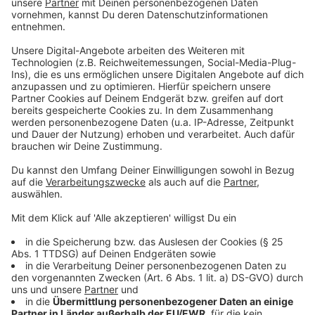
Anzeige
Die Auswirkungen der Bauarbeiten zwischen
Duisburg, Essen und Oberhausen im
Überblick
Anzeige
Duisburg HBF und Essen HBF werden vom 23.
März bis 8. April an Fernverkehr angefahren,
Duisburg HBF allerdings nur aus dem Süden
kommend und Essen HBF nur aus dem Norden
kommend.
Die Bahn kündigt in der Zeit "größere
Fahrplanänderungen" rund um Düsseldorf,
Duisburg, Oberhausen, Mülhem, Essen und