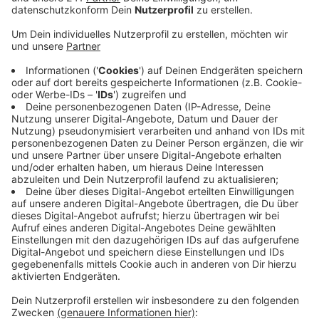
Veröffentlicht:
Freitag, 15.08.2025 06:38
Anzeige
Die Landwirte haben das heiße Sommerwetter der
letzten Tage ausgenutzt, um ihre Ernte vor dem
nächsten Regen ins Trockne zu bringen. Ihre Bilanz
fällt dabei besser aus als letztes Jahr. Auch, wenn der
Regen der letzten zwei Wochen die Qualität der Ernte
etwas mindert.
Woran die Landwirte allerdings zu knapsen haben: Die
Getreide-Preise liegen mit aktuell 190 Euro die Tonne
deutlich unter denen des Vorjahres. Da hatte das
Getreide am Markt bis zu 260 Euro pro Tonne
eingebracht.
Anzeige