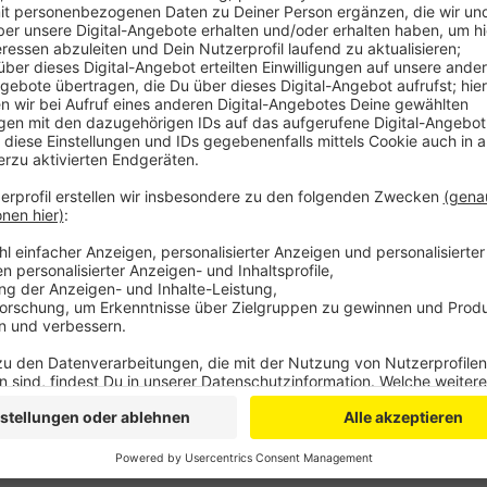
Ein unbekannter Mann hatte sich als Frau ausgegebe
Nacktbild gefordert. Der junge Mann war der Auffo
erpresste der Mann sein Opfer und verlangte Gutsc
ansonsten würde er das Bild veröffentlichen. Der Er
sein Opfer aus, dabei soll es sich um einen ca. 20 bi
Polizei warnt nochmals vor diesem sogenanntem Sext
solche Nachrichten eingehen. Infos und Hilfe zu der 
zusammengefasst.
Anzeige