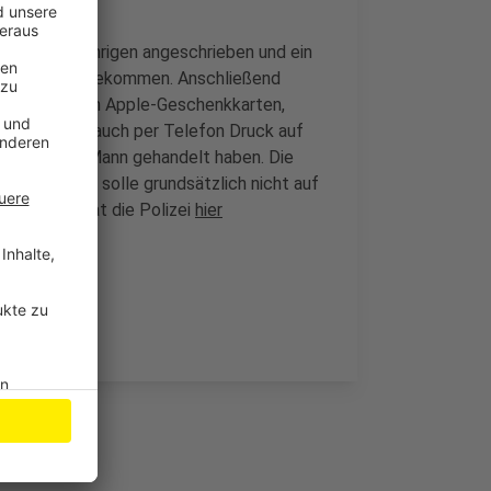
n, den 19-Jährigen angeschrieben und ein
rderung nachgekommen. Anschließend
heincodes von Apple-Geschenkkarten,
presser übte auch per Telefon Druck auf
s 30-jährigen Mann gehandelt haben. Die
ortion: Man solle grundsätzlich nicht auf
Betrugsart hat die Polizei
hier