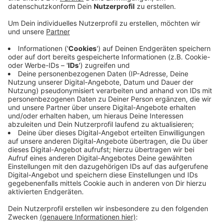
Veröffentlicht:
Samstag, 30.03.2019 08:17
Anzeige
Dörfer sind ein wichtiges Thema im
Oberbergischen Kreis. Denn die meisten Menschen
in Oberberg leben in Dörfern und nicht in der City.
Beim Dorftag geht es um wichtige Themen der
Zukunft, zum Beispiel wie sich Dörfer durch den
geographischen Wandel verändern.
Am Samstag präsentieren acht
Dorfgemeinschaften ihre Projekte. Und dann wird
diskutiert und in Workshops weitergearbeitet. Das
Thema des Dorftages heute ist: Voneinander
lernen - miteinander gestalten.
Anzeige