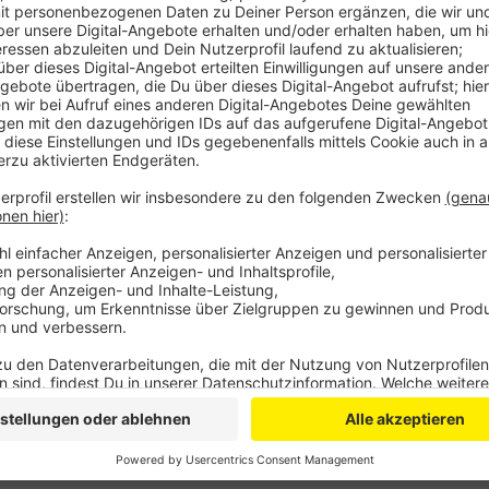
Anzeige
Er soll unter anderem seine leibliche Tochter und se
Außerdem soll er sich an der Tochter des Bergisch 
Ermittlungen vergangenes Jahr ins Rollen kamen. De
Oktober 2019 liegen, das jüngste Kind ist 2017 gebo
Der Angeklagte hatte sich bereits vergangen Juni se
hatte daraufhin auf U-Haft und eine Hausdurchsuchun
insgesamt vier Verhandlungstage bis Ende Mai anges
Anzeige