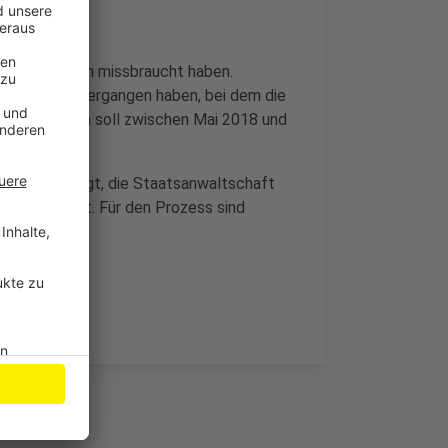
inen Stiefsohn missbraucht haben.
Gladbachers vergangen haben, bei dem die
r Tatzeitraum soll zwischen Mai 2018 und
ren worden.
lbst angezeigt, die Staatsanwaltschaft
g verzichtet. Für den Prozess sind
etzt.