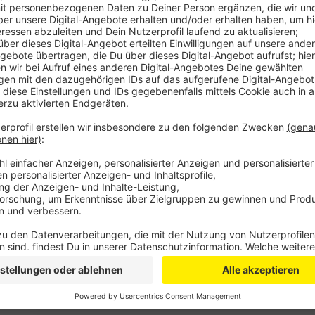
Anzeige
In Wermelskirchen tauscht eine Familie für eine Wo
Lastenrad. Für den Einkauf, die Fahrt zu Freunden oder
bleibt das Auto stehen. Dafür führt die Familie Tage
Erfahrung berichten.
In Bergisch Gladbach werden außerdem teils bepflan
die Stadt Leichlingen veranstaltet ein Online-Semi
Autofahrende".
Auch im Oberbergischen gibt es mehrere Aktionen: U
Fahrradkino auf die Beine, in Gummersbach gibt es P
Anzeige