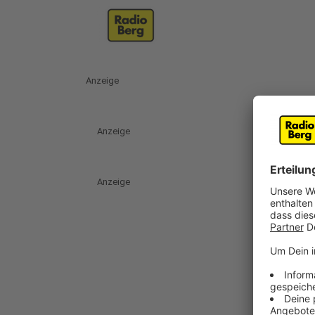
Anzeige
Anzeige
Anzeige