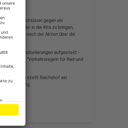
che den Autoschlüssel gegen ein
 um die Kinder in die Kita zu bringen,
buch und wird nach der Aktion über die
zte Straßenmöbelierungen aufgestellt -
nar zum Thema "Verkehrsregeln für Rad-und
nter anderem stellt Reichshof ein
edelec-Training.