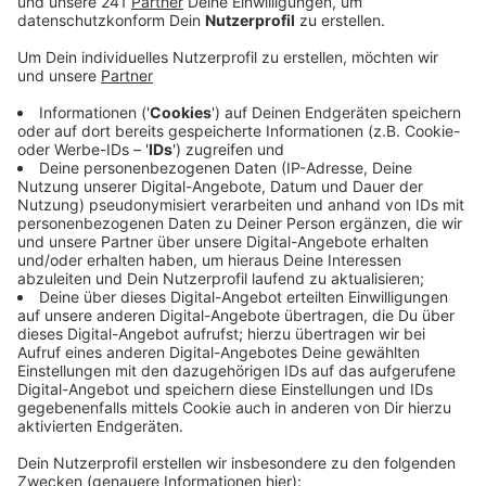
Anzeige
Die Betrüger hatten auch in Lindlar ältere
Menschen angerufen und sie aufgefordert ihren
Schmuck zu übergeben, weil sie angeblich im Visier
von Einbrechern seien. Die Betrüger kamen so an
Schmuck im Wert von 150.000 Euro. Der
Hauptangeklagte muss für zwei Jahre und zwei
Monate ins Gefängnis. Hinzu kam eine Strafe von
zwei Jahren und zehn Monaten, sagte uns eine
Gerichtssprecherin.
Der Mitangeklagte muss wegen Beihilfe zum
Betrug für 13 Monate in Haft. Das Urteil ist noch
nicht rechtskräftig.