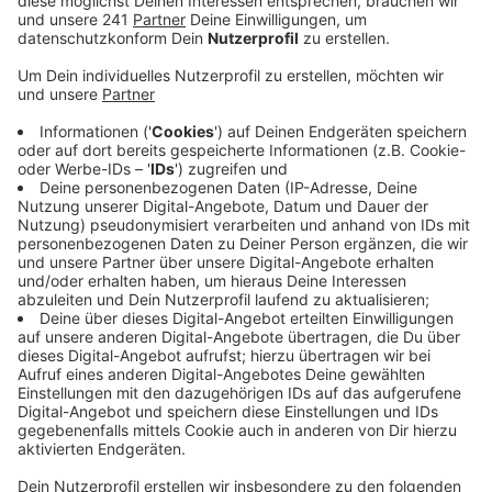
bemerkbar machen.
Veröffentlicht:
Freitag, 25.07.2025 06:42
Anzeige
Dazu gehört zum Beispiel die A1 von Köln in Richtung
Küste, aber auch in Richtung Süden.
Auch die Fernstraßen nach Italien, Frankreich und
Kroatien dürften voll werden – genau wie viele Routen
nach Österreich und in die Schweiz. Außerdem müssen
Autofahrer sich an den deutschen Grenzen auf
Wartezeiten einstellen – besonders lange dürfte es
dauern, wenn man mit dem Auto nach Griechenland
oder in die Türkei reist.
Traditionell zählt das letzte Juli-Wochenende zu den
staureichsten des Jahres – dieses Jahr dürfte es aber