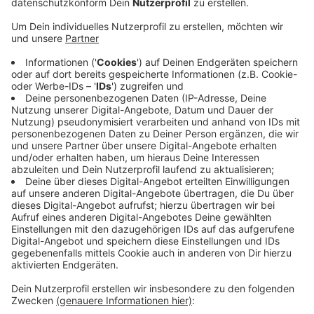
Veröffentlicht:
Montag, 29.04.2019 06:34
Anzeige
Durch das besonnene Verhalten der Mitarbeiter sei
Schlimmeres verhindert worden, heißt es von der
Feuerwehr-Leitstelle. Die Pfleger haben die Station
evakuiert, die Feuerwehr daraufhin das Zimmer schnell
gelöscht. Vier Menschen haben sich bei dem Brand
leicht verletzt. Dem Bewohner des brennenden
Zimmers ist nichts passiert, er war zur Zeit des
Ausbruchs im Gemeinschaftsraum. Die Brandursache
muss noch ermittelt werden.
Anzeige