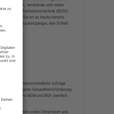
, Fitnessuhren, -armbände und vieles
eit in der Informationstechnik (BDSI)
en werden. "So ist es heute bereits
ck, den Blutzuckerspiegel, den Schlaf
BDSI.
setzt. Der Fitnesstrendliste zufolge
hmer um eine gute Gesundheitsförderung
die Fachbegriffe BGM und BGF ziemlich
diesem Bereich sollen Strukturen und