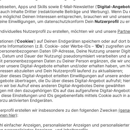
Gesundheit hat bei Millionen von Menschen in den v
Stellenwert erfahren. So kommt es nicht von ungefä
Fitnesstudios bundesweit in Deutschland angemelde
Fitnessbranche auf der FIBO in Köln aus. Die Fitnes
April
statt.
Wir nehmen das zum Anlass, uns die aktuellen Fitne
anerkannte
American College of Sports Medicine
gib
heraus, welche Dinge gerade beliebt sind.
Anzeige
Wearables zum Training
Anzeige
Auf Nummer eins der Top-20-Liste der US-amerikani