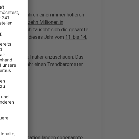
ergangenen Jahren einen immer höheren
hr, dass
über zehn Millionen in
t sind
. Jährlich tauscht sich die gesamte
smesse findet dieses Jahr vom
11. bis 14.
sstrends einmal näher anzuschauen. Das
t für jedes Jahr einen Trendbarometer
schen Organisation landen sogenannte