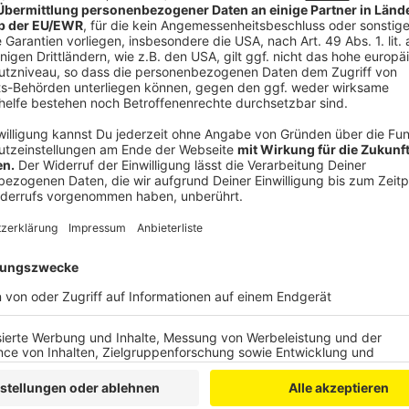
Prozesse näher beleuchtet werden, damit Gesu
seinen Platz findet.
BGF:
Betriebliche Gesundheitsförderung. Damit
Maßnahmen am Arbeitsplatz zusammengefasst, 
oder Gesundheits-Seminare.
Anzeige
Fitnessprogramme für Ältere
Anzeige
HIIT-Trainingsprogramme, Fitnesskurse in Studios und
zumeist für jüngere Generationen vorgesehen und sc
60 Jahren. Das hat die Branche mittlerweile auch ve
für 2024 Sportprogramme für Ältere sind.
Sport im Alter bringt viele gesundheitsfördernde Eff