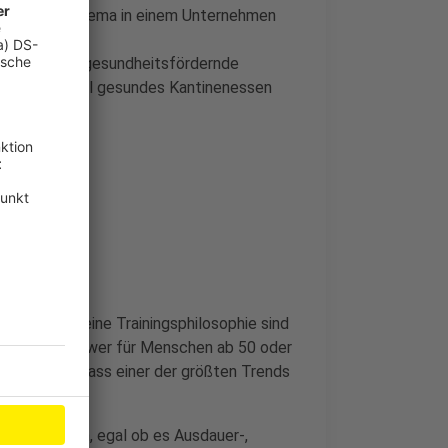
ndheit als Thema in einem Unternehmen
 werden alle gesundheitsfördernde
zum Beispiel gesundes Kantinenessen
 die allgemeine Trainingsphilosophie sind
hlicht zu schwer für Menschen ab 50 oder
rstanden, sodass einer der größten Trends
ekte mit sich, egal ob es Ausdauer-,