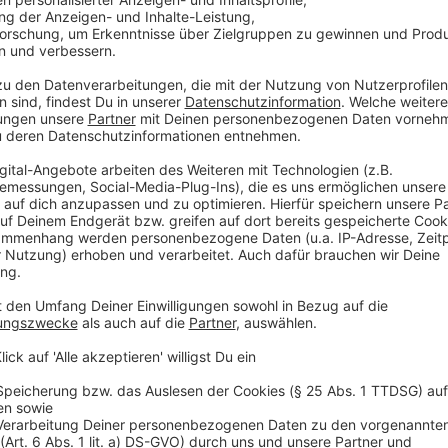
Wearables. Damit sind beispielsweise Fitnesstracker
gemeint. Wearables sind - dem Bundesamt für Sicherh
kleine Computersysteme, die direkt am Körper getrag
möglich unter anderem die Herzfrequenz, den Blutdru
oder den Kalorienverbrauch zu messen", erklärt das 
Anzeige
Gesundheit am Arbeitsplatz
Anzeige
Von vielen angesprochen, aber kaum vernünftig umge
kümmern sich viele Arbeitnehmerinnen und Arbeitne
am eigenen Arbeitsplatz. In diesem Kontext fallen 
häufig. Was bedeuten sie?
BGM:
Betriebliches Gesundheitsmanagement. In 