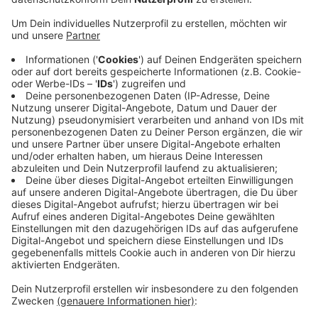
Am Samstagnachmittag war ein 26-Jähriger auf der
L350 unterwegs, als ihm ein Porsche auf seiner
Fahrbahn entgegenkam. Obwohl der 26-Jährige noch
versuchte auszuweichen, kam es zu einem
Zusammenstoß. Sein Auto überschlug sich und
landete auf dem Dach in einem Grünstreifen.
Ersthelfer konnten ihm aus dem Wagen helfen. Der
Porschefahrer flüchtete erst zu Fuß von der
Unfallstelle. Einen Tag später hat er sich laut Polizei
dann auf der Polizeiwache in Gummersbach gemeldet
und den Unfall aus seiner Sicht beschrieben. Die
Ermittlungen laufen weiter.
Anzeige