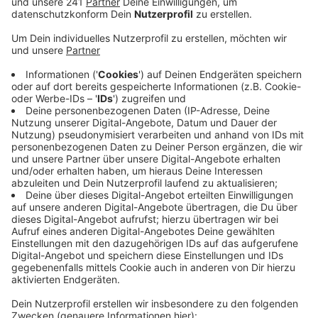
Veröffentlicht:
Montag, 21.10.2019 07:35
Anzeige
Die Gewerkschaft UFO hatte die Flugbegleiter aller
Lufthansa-Töchter zur Arbeitsniederlegung
aufgerufen – der Streik ist erst um Mitternacht
beendet worden. Ursprünglich standen am Sonntag
255 Flüge auf dem Flugplan in Köln/Bonn – davon fast
150 Eurowings-Flüge.
Die Gewerkschaft und die Lufthansa wollen am
Montag eine Bilanz des Streiks ziehen und über das
weitere Vorgehen nachdenken. Die Gewerkschaft UFO
fordert mehr Geld für die Flugbegleiter und droht mit
neuen Streiks.