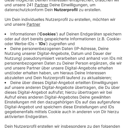
ausgebaut, dafür gibt es jetzt eine Förderung vom
Land NRW.
Veröffentlicht:
Dienstag, 15.03.2022 14:09
Anzeige
Davon profitiert auch der Agger-Sülz-Radweg in
Engelskirchen. 1.353.000 Euro bekommt die Gemeinde
Engelskirchen aus dem Fördertopf Nahverkehr 2022,
das hat der oberbergische Landtagsabgeordnete
Bodo Löttgen mitgeteilt. Mit dem Geld kann der Rad-
und Gehweg Im Grengel ausgebaut und zwischen dem
Haus Leppe und dem metabolon-Gelände neu gebaut
werden.
Es ist eine Investition in mehr Sicherheit und mehr
Lebensqualität in unseren bergischen Kommunen, sagt