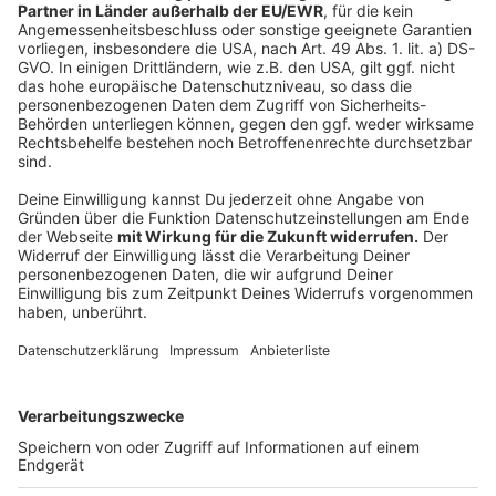
dem Krisenmanager den Stuhl vor die Tür setzt,
das ist das, was viele eben nicht verstehen
können, und worauf wir auch keine Antwort von
den Antragsstellern bekommen haben".
Der Personalrat der Kreisverwaltung habe zuletzt
auch noch ein klares Statement für Dr. Werdel
abgegeben:
"Ein Personalrat, der sehr auf die inneren
Verhältnisse bedacht ist und nicht Politik
machen will. Der sich jetzt offenbar an die
Politiker und Politikerinnen richtet und da in
einem Brandbrief Alarm geschlagen hat: Diese
Entscheidung sollte nicht getroffen werden,
einen Kreisdirektor abzuschaffen und Dr. Werdel
vor die Tür zu setzen".