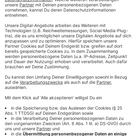
"Es ist ein großer Leidensdruck in der
Kreisverwaltung festzustellen, der sich auch
ganz deutlich macht in einer Fluktuation auch
von entscheidenden Personen. Wenn jetzt auch
noch jemand gegangen wird, so jemand gehen
muss, wie der Kreisdirektor, der hat ja da auch
vieles zusammengehalten in schwierigen Zeiten.
Dann wird der Leidensdruck noch größer. Das ist
das, was uns die Mitarbeitenden spiegeln".
Aus dieser Zeit der Eskalation schwinge noch vieles
mit, sagt Wagner:
"Gerade jemand, der in der Pandemie sehr gut
und sehr verdienstvoll gearbeitet hat und da
vieles doch noch ins Lot gebracht hat wie der
Kreisdirektor Dr. Erik Werdel. Dass man da jetzt