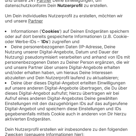
Veröffentlicht:
Montag, 28.04.2025 16:41
Anzeige
Die Verhandlungen laufen nur schleppend und
bezüglich der wichtigsten Punkte sei man sich immer
noch nicht einig, so die IG Metall. Deswegen soll in der
Vorstandssitzung am Dienstag über eine mögliche
Urabstimmung entschieden werden. Sollte der
zugestimmt werden, dann kann die Kölner Belegschaft
selbst entscheiden, ob sie für befristete und
unbefristete Streiks in Zukunft bereit ist. Grund für
den Frust ist auch, dass Ford jetzt einen Wegfall des
Kündigungsschutzes fordert - und zwar schon bis
2032. Dazu sei man nicht ohne weiteres bereit, so die
IG Metall.