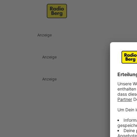
Anzeige
Anzeige
Anzeige