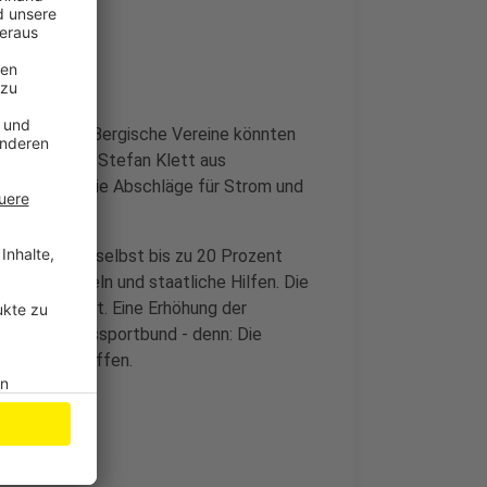
mmen – viele Bergische Vereine könnten
LSB-Präsident Stefan Klett aus
gen könnten die Abschläge für Strom und
e sind bereit selbst bis zu 20 Prozent
 Eigenmitteln und staatliche Hilfen. Die
her aber nicht. Eine Erhöhung der
gt der Landessportbund - denn: Die
privat getroffen.