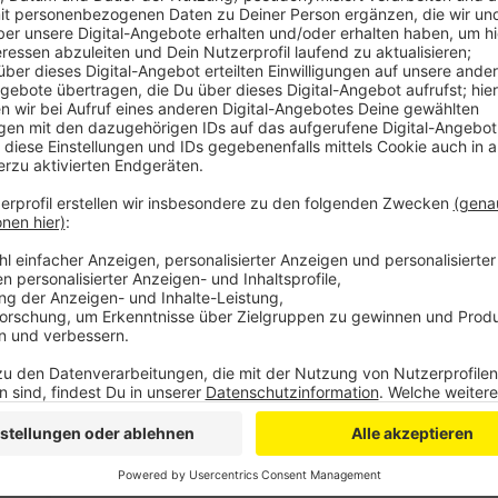
Anzeige
Spätestens Anfang 2023 müsse Geld fließen.
Egal ob Fußball, Tischtennis, Eishockey oder Schwi
ohne finanzielle Hilfen einfach verschwinden, sagt 
Wipperfürth. Vor allem für Vereine mit eigenen Anla
Gas in kürzester Zeit das Aus bedeuten.
Der LSB schlägt jetzt einen Dreiklang vor: Die Verein
Energie einzusparen, dazu kommt dann der Einsatz von
hatte es bei Corona gegeben, in der Energie-Krise bis
Mitgliedsbeiträge sei auch nicht einfach möglich, sa
Mitglieder werden durch die steigenden Kosten auch 
Anzeige