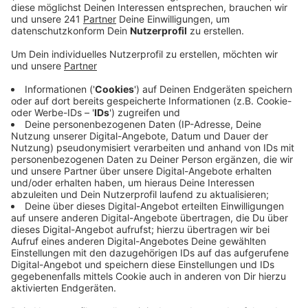
Veröffentlicht:
Mittwoch, 28.06.2023 14:54
Anzeige
Mit dem Kita-Qualitätsgesetz wollen Bund und Länder
Abhilfe schaffen. Aus Sicht der Kita-Fachverbände
reicht das aber nicht, sagt auch der NRW Verband mit
Sitz in Wiehl.
In einem gemeinsamen Positionspapier stellen die
insgesamt 12 Verbände den Sinn des Gesetzes nicht
in Frage. Denn: unter den aktuellen Bedingungen sei es
nicht möglich Kinder bedürfnisorientiert zu betreuen,
zu bilden oder zu fördern. Genau das müsse aber der
Grundstein sein, so die Kritik. Auch die vier Milliarden
Euro an Geldern, die das Gesetz vorsieht, bringen nur
wenig, wenn es keine einheitlichen Standards gibt, so