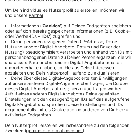
Veröffentlicht:
Freitag, 29.04.2022 16:43
Anzeige
Stattdessen kann man den Baum unter anderem beim
Regionalforstamt kaufen – auch in unserer Region.
Morgen haben zahlreiche Verkaufsstellen geöffnet –
unter anderem in Bergisch Gladbach und Rösrath. Die
komplette Liste findet ihr
hier
. Die Quittung, die ihr
beim Maibaum-Kauf bekommt, solltet ihr beim
Transport des Baumes übrigens unbedingt dabeihaben:
Die Polizei kontrolliert stichprobenartig, ob die Bäume
legal sind.
Anzeige