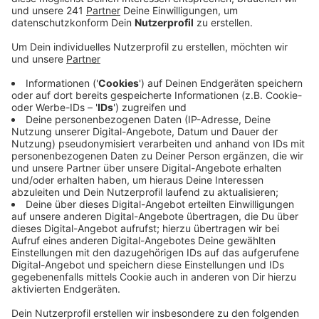
könnt.
Veröffentlicht:
Freitag, 20.01.2023 18:39
Anzeige
Der Oberbergische Kreis – das ist die Heimat der KG
Närrische Oberberger. Und die sind froh, dass sie ihren
großen Karnevalszug in diesem Jahr wieder unter
normalisierten Bedingungen durchführen können. Der
Start erfolgt am Rosenmontag um 13 Uhr. Der Weg
hat sich im Vergleich zu den Vorjahren verändert. Den
angepassten Weg findet ihr wenn ihr den Link unten
anklickt. Karnevalssonntag findet ab 14 Uhr der
Kinderzug statt. In diesem Jahr läuft der jecke
Nachwuchs vom Hit-Markt aus nach einem Abstecher
zur Grundschule in Richtung Aggertal-Gymnasium.