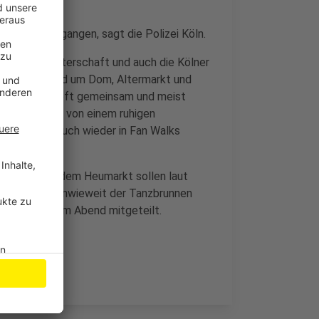
nzept aufgegangen, sagt die Polizei Köln.
er Europameisterschaft und auch die Kölner
EM-Spiele. Rund um Dom, Altermarkt und
en Nationen oft gemeinsam und meist
ei. Sie spricht von einem ruhigen
ften waren auch wieder in Fan Walks
 Polizei. Auf dem Heumarkt sollen laut
agen werden. Inwieweit der Tanzbrunnen
at die Stadt am Abend mitgeteilt.