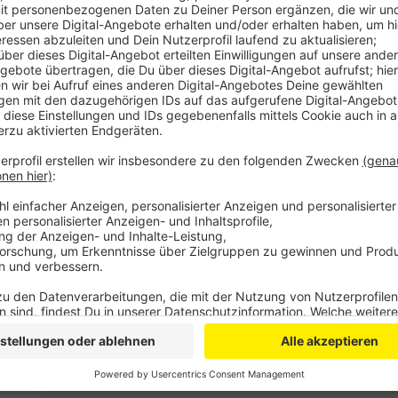
Auch zum Achtelfinale gestern sei das Sicherheitsko
Köln verabschiedet sich damit als Spielort aus dies
Polizei sagt Danke für fünf weitgehend friedliche 
Heumarkt haben auch am Sonntag die Fans der beid
friedlich miteinander gefeiert, so die Bilanz der Poliz
Einsatzverlauf. Tausende Anhänger beider Mannscha
durch die City in Richtung Stadion gezogen.
Auch die Public Viewing-Flächen waren voll, sagt die
Stadt Köln auch weiterhin die Spiele der EM übertr
weiter als PV Fläche genutzt wird, ist noch unklar, h
Anzeige