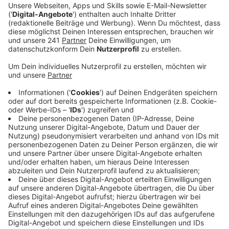
Ein Promi, keine Fragen und fünf
Gegenstände
Anzeige
Wenn ein Popstar, Comedian, Schauspieler oder
Politiker bei uns zu Besuch ist, stellt er sich auch dem
besonderen Video-Interview „Fünf für". Dabei wird
keine einzige Frage gestellt, sondern dem Gast
einfach fünf Dinge in die Hand gedrückt, zu denen er
das erzählt, was ihm als Erstes einfällt. Keine
Standardantworten, keine Promotionaussagen -
sondern ganz persönliche Geschichten - das ist „Fünf
für"!
Anzeige