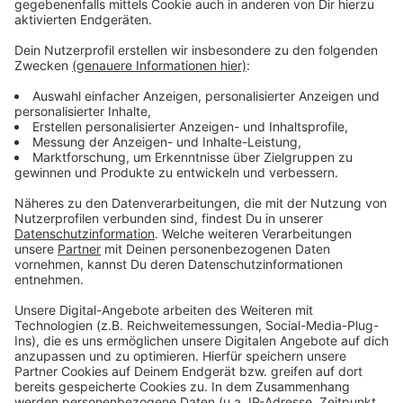
Wir benötigen Ihre
Zustimmung, um den YouTube
Video-Service zu laden!
Wir verwenden einen Service eines
Drittanbieters, um Videoinhalte
einzubetten. Dieser Service kann
Daten zu Ihren Aktivitäten
sammeln. Bitte lesen Sie die
Details durch und stimmen Sie der
Nutzung des Service zu, um dieses
Video anzusehen.
Mehr Informationen
Fünf für Ingo Pohlmann
Akzeptieren
Anzeige
powered by
Usercentrics Consent