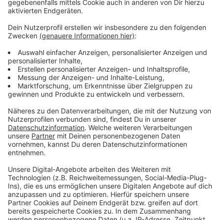
Wir benötigen Ihre
Zustimmung, um den YouTube
Video-Service zu laden!
Wir verwenden einen Service eines
Drittanbieters, um Videoinhalte
einzubetten. Dieser Service kann
Daten zu Ihren Aktivitäten
sammeln. Bitte lesen Sie die
Details durch und stimmen Sie der
Nutzung des Service zu, um dieses
Video anzusehen.
Mehr Informationen
Fünf für Joy Denalane
Akzeptieren
Anzeige
powered by
Usercentrics Consent