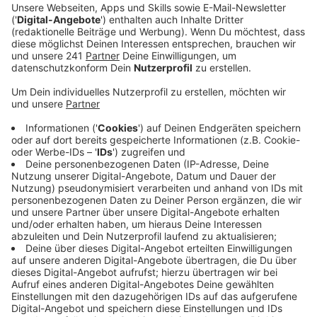
Ein Promi, keine Fragen und fünf
Gegenstände
Anzeige
Wenn ein Popstar, Comedian, Schauspieler oder
Politiker bei uns zu Besuch ist, stellt er sich auch dem
besonderen Video-Interview „Fünf für". Dabei wird
keine einzige Frage gestellt, sondern dem Gast
einfach fünf Dinge in die Hand gedrückt, zu denen er
das erzählt, was ihm als Erstes einfällt. Keine
Standardantworten, keine Promotionaussagen -
sondern ganz persönliche Geschichten - das ist „Fünf
für"!
Anzeige