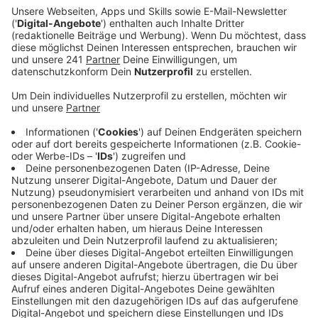
Ein Promi, keine Fragen und fünf
Gegenstände
Anzeige
Wenn ein Popstar, Comedian, Schauspieler oder
Politiker bei uns zu Besuch ist, stellt er sich auch dem
besonderen Video-Interview „Fünf für". Dabei wird
keine einzige Frage gestellt, sondern dem Gast
einfach fünf Dinge in die Hand gedrückt, zu denen er
das erzählt, was ihm als Erstes einfällt. Keine
Standardantworten, keine Promotionaussagen -
sondern ganz persönliche Geschichten - das ist „Fünf
für"!
Anzeige