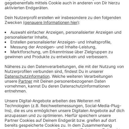
Wir benötigen Ihre
Zustimmung, um den YouTube
Video-Service zu laden!
Wir verwenden einen Service eines
Drittanbieters, um Videoinhalte
einzubetten. Dieser Service kann
Daten zu Ihren Aktivitäten
sammeln. Bitte lesen Sie die
Details durch und stimmen Sie der
Nutzung des Service zu, um dieses
Video anzusehen.
Mehr Informationen
Fünf für Mike Singer
Akzeptieren
Anzeige