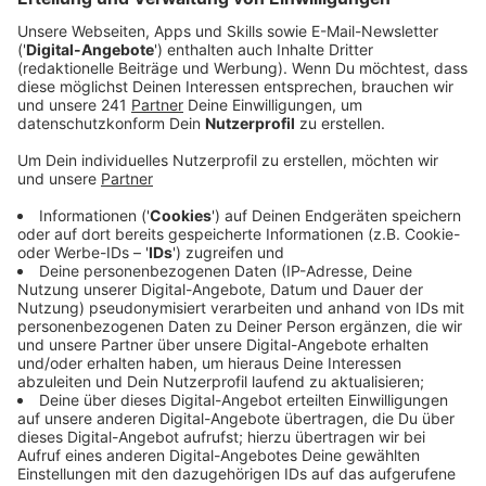
Veröffentlicht:
Sonntag, 08.09.2019 20:12
Anzeige
Eine deutliche 1:5 (0:5)-Niederlage kassierte 09 in der
Regionalliga gegen den SV Lippstadt. Bereits nach
sieben Minuten gingen die Gäste durch Jan Liehr in
Führung, als die Abwehr nicht richtig zupackte. Danach
kam die Elf von Trainer Helge Hohl besser ins Spiel und
hatte durch Metin Kizil zwei gute Gelegnheiten. Der
Ball fand aber nicht den Weg ins Tor. Ein Tor von Baris
Sarikaya fand wegen Abseits keine Anerkennung.
Deutlich mehr Konsequenz zeigten die Lippstädter, die
von der 32. bis zur 44. Minuten durch vier Treffer von
Sergio Gucciardo, den Ex-09er Yannick Albrecht und
Lucas Arenz (2) für die Entscheidung sorgten.