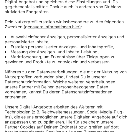
Nach dem Wechsel kam 09 besser aufs Feld zurück
und verkürzte in der 50. Minute durch Metin Kizil, dem
sein erster Saisontreffer gelang. Danach gab es
weitere Möglichkeiten. Daniel Isken traf bei der
besten Chance den Innenpfosten per Kopf. Allerdings
hätten auch die Lippstädter noch zum Erfolg kommen
können.
"Das war ein rabenschwarzer Tag für uns", bilanzierte
Helge Hohl nach der Partie und sprach von einem
hochverdienten Erfolg der Gäste. Gladbach ist
vorletzter mit drei Punkten.
SV 09: Stümer, McCormick, Dal, Habl, Durgun, Heider
(74. Spiegel), Zahnen (65. Grazina), Shabani, Sarikaya
(71. Hill), Isken, Kizil (83. Bosnu)
SV Lippstadt: Balkenhoff, Steringer, Heiserholt, Harder
(83. Kröner), Arenz (74. Sezer), Hennecke, Gucciardo
(57. Berisha), Matriciani, Köhler, Albrecht (57. Reimer),