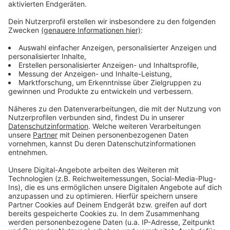
gelang mit seinem 18. Saisontreffer auch das
verdiente 1:1 (64.). In der Schlussphase dann leisteten
sich die 09er einen dicken Bock, den der FC durch den
Bensberger Lucas Musculus in der 80. Minute mit
sehenswertem Abschluss zum Siegtreffer nutzte.
"Das war ein richtiges Slapstick-Tor", zeigte sich 09-
Sportdirektor Christian Schlösser enttäuscht, "und
jetzt stehen wir wieder mit leeren Händen da."
In der Tabelle bleibt Gladbach drittletzter und 19. mit
26 Punkten und vier Zählern Rückstand auf´s rettende
Ufer. Mittwoch geht es zu Hause gegen den
fünftletzten Sportfreunde Lotte weiter.
Anzeige