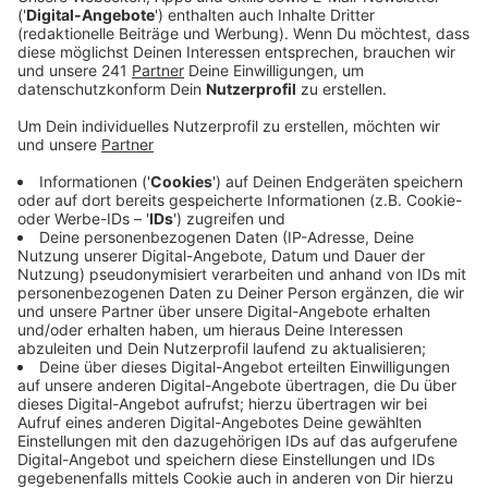
Anzeige
Auch am Geißbockheim wäre mehr drin gewesen. So
konnten die stark ersatzgeschwächten Gladbach
keinen Boden auf die Plätze über dem Strich
gutmachen.
Schon in der ersten Halbzeit hätte die Elf von 09-
Trainer Helge Hohl in Führung gehen müssen, doch
Serhat Koruk, Milo McCormick und Astrit Dauti
bekamen den Ball nicht im Tor unter. Stattdessen
waren die Geißböcke fünf Minuten vor der Pause zur
Stelle und erzielten durch Oliver Schmitt die Führung.
Nach dem Seitenwechsel knüpfte 09 an den guten
Auftritt aus dem ersten Durchgang an und hatte eine
Ecke nach der anderen. Mittelstürmer Serhat Koruk