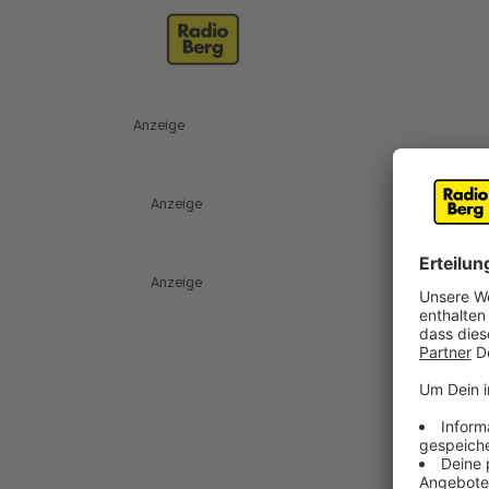
Anzeige
Anzeige
Anzeige