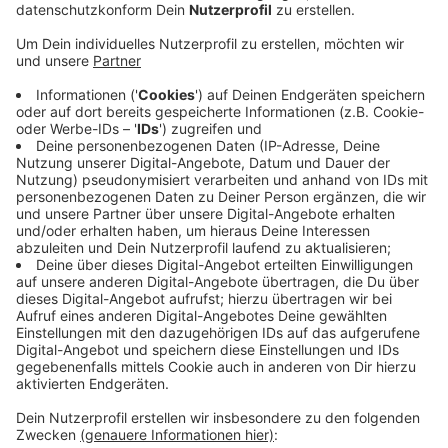
Veröffentlicht:
Mittwoch, 15.03.2023 17:05
Anzeige
Wer im Sommer eine Abkühlung braucht, könne sich
dort informieren. Vor allem für ältere Menschen und
Kinder könnten die hohen Temperaturen ein
gesundheitliches Risiko bedeuten, so die
Stadt. Bereits innerhalb der Verwaltung hätte man
Ideen für passende Orte gesammelt, darunter zum
Beispiel die VHS in der Stadtmitte, das Stadtarchiv
oder den Kahnweiher in Refrath. Bürger und
Bürgerinnen, die noch weitere Ideen für kühle Orte
haben, können diese jetzt der Stadt vorschlagen.
Dazu einfach
hier
klicken.
Anzeige