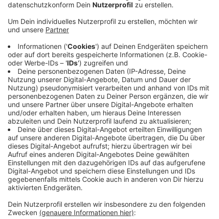
Veröffentlicht:
Montag, 09.09.2019 10:37
Anzeige
Auch ein gemeinsamer Kandidat müsse sich der Wahl
stellen – zudem stünde es der FDP frei, einen eigenen
Kandidaten ins Rennen zu schicken. Man wolle durch
einen gemeinsamen Kandidaten zeigen, dass es nicht
um Parteipolitik, sondern um das Wohl der Stadt gehe,
so die CDU. Außerdem sei ein wichtiges Kriterium
gewesen, gemeinsam rechten Tendenzen
entgegenzutreten. Die Parteien hatten vergangene
Woche angekündigt, dass sie gemeinsam mit dem
überparteilichen Kandidaten Thorgai Wilmsmann ins
Rennen gehen wollen.
Anzeige