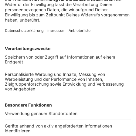
Anzeige
Elisa jedenfalls wehrt sich gegen Vorwürfe, dass sie
nicht sofort ins Berufsleben gesprungen ist. "Das ist
schon ein dreister Anspruch an unsere Generation",
sagt die Berlinerin. "Wir hatten drei Jahre Corona-
Pandemie. In Solidarität mit Älteren haben wir unsere
gesamte Entwicklung zurückgestellt. Wir erben den
Klimawandel und so viele Krisen. Da muss man uns
nicht vorwerfen, dass wir nicht mit 17 anfangen,
beruflich tätig zu werden." Es sei auch gesellschaftlich
wichtig, etwas Sinnvolles zu tun. Das sei einfach
produktiver. "Und deshalb kann man vielleicht auch mal
länger als einen Sommer überlegen: Was will ich mit
meinem Leben anfangen?"
Anzeige