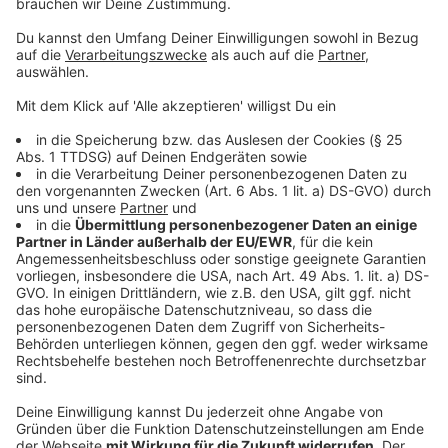
Es ist auch eine Generation, die sich von der Schule
mehrheitlich gestresst und nicht gut auf die
Berufswelt vorbereitet fühlt, so berichtet es Jörg
Habich, Geschäftsführer des Liz Mohn Centers und
Mitautor der Studie "Was bewegt die Jugend in
Deutschland" von 2022. Die Befragten zeigten sich
einerseits meist zufrieden und zuversichtlich für ihr
eigenes Leben, andererseits aber pessimistisch für
Deutschland in einer Zeit, die aus den Fugen scheint.
Auf die Frage nach Prioritäten nennen Habich zufolge
drei von vier Jugendlichen die persönliche Freiheit.
Einige hätten das Gefühl: "Wenn ich es mir leisten kann,
warum soll ich das jetzt nicht machen?"
Anzeige
Keine Vorwürfe, bitte