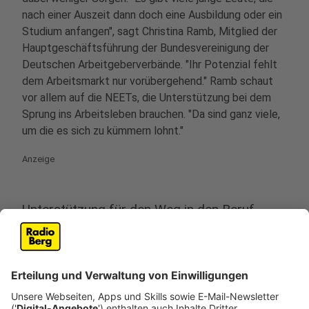
nach einer Auszeit dann doch eine Ausbildung oder ein
Studium anfangen", sagt Christina Ramb, Mitglied der
Hauptgeschäftsführung der Bundesvereinigung der
Deutschen Arbeitgeberverbände. "Ihr Potenzial fehlt
dem Arbeitsmarkt nur vorübergehend." Ramb schaut
vor allem auf die NEETs, die Unterstützung bei dem
Sprung ins Arbeitsleben brauchen. "Da sind ganz viele,
um die es sich zu kümmern lohnt."
Anzeige
Unterstützung für den Weg in den Beruf
Anzeige
Ihr Lösungsansatz: Schulen sollen vor Ende der
Schulzeit Daten solcher Jugendlichen an die