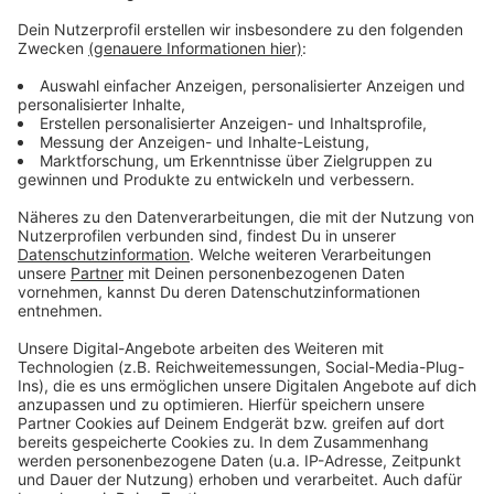
Sozialkassen einzahlen.
Anzeige
Zu viel Auswahl
Anzeige
Doch gehen nicht alle jungen Leute bei dieser Logik
mit. Die Kehrseite des Fachkräftemangels ist eben
das, was Ramb einen "Bewerbermarkt" nennt. Alle
wollen diese jungen Leute, die Chancen scheinen fast
unendlich. Was die Sache nicht einfacher macht. Der
Arbeitsmarkt wirkt auf gut vorgebildete
Schulabgänger offenbar manchmal wie ein
Kuchenbüffet, wo man sich nicht entscheiden kann, ob
eher die Torte das Richtige ist oder der
Streuselkuchen.