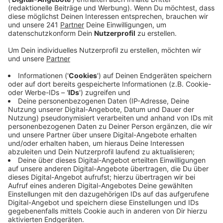
Bundesagentur für Arbeit übermitteln, damit diese sie
gezielt kontaktieren und bei Bedarf mit Behörden von
Ländern und Kommunen besser zusammenarbeiten
kann. "Das nützt sehr viel", sagt Ramb, die auch
Verwaltungsratschefin der Bundesagentur ist. In
einigen Bundesländern klappe das gut. "Ich habe wenig
Verständnis dafür, dass die rechtlichen und
administrativen Voraussetzungen noch nicht in allen
Bundesländern geschaffen wurden."
Auch Bertelsmann-Experte Wieland sagt mit Blick auf
jene, die Schwierigkeiten haben könnten: "Wichtig ist,
die jungen Menschen auf dem Weg zu einem
Berufsabschluss zu unterstützen. Dadurch sinkt das
Risiko, arbeitslos zu werden, und die Wirtschaft
bekommt die dringend benötigten Fachkräfte." Die
Arbeitgeber halten grundsätzlich einen raschen
Übergang in den Beruf für das Sinnvollste - schnell
eine Ausbildung, schnell eigenes Geld verdienen, in die