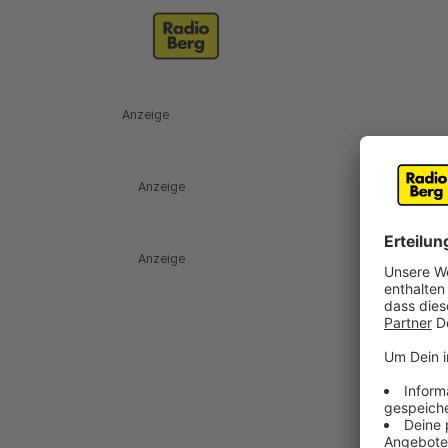
Anzeige
Anzeige
Anzeige