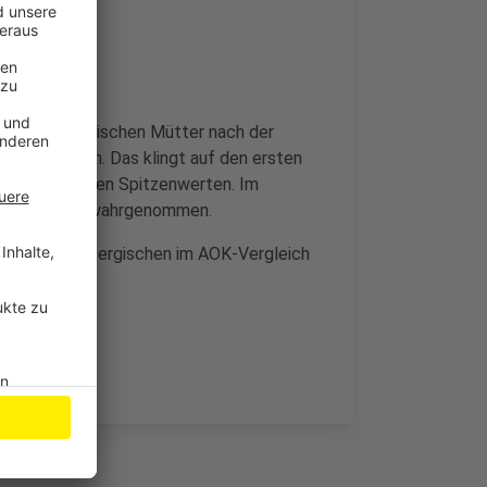
ittel der Bergischen Mütter nach der
reuen lassen. Das klingt auf den ersten
 wie vor zu den Spitzenwerten. Im
el der Mütter wahrgenommen.
im Rheinisch-Bergischen im AOK-Vergleich
gen.