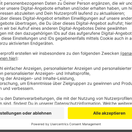
Anzeige
Aus dem Bericht geht auch hervor, dass sich zwei Dr
Geburt ihres Kindes von einer Hebamme zu Hause bet
Blick selbstverständlich, gehört aber NRW-weit nach
Ruhrgebiet haben dieses Angebot nur gut ein Viert
Außerdem wird im Bericht deutlich, dass die Kinder 
mit die besten Zähne haben, ohne Karies oder Füllun
Anzeige