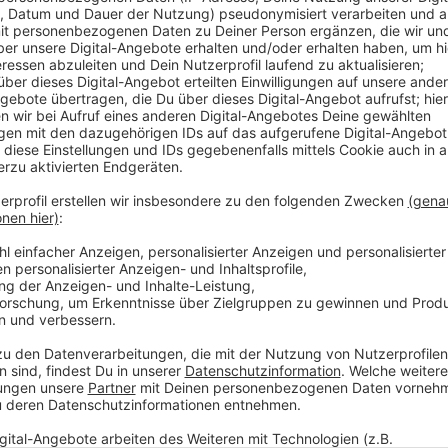
Der Inhaber der Apotheke sei fassungslos, schreibt di
erklären und vertraue auf die Ermittlungen der Poliz
Einnahme eines Glukosemittels aus der Heilig-Geist
Woche gestorben. Eine andere Schwangere hat die 
abgebrochen. Die Kölner Ermittler sind bei den Unte
gestoßen. Ein Glukosebehälter habe den Giftstoff ent
ermittelt eine Mordkommission. Laut Staatsanwaltsc
sichergestellt und bereits einige Zeugen befragt wo
Anzeige
Das sagen bergische Apotheker zu dem Fall