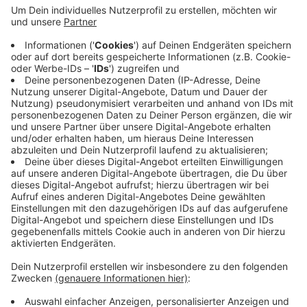
Anzeige
An der Ampel zwischen Kölner Straße und Steinstraße
wollte die Frau die Fahrbahn überqueren, als sie von
einem 88-jährigen Autofahrer aus Bergisch Gladbach
erfasst wurde. Die Rösratherin kam mit schweren
Verletzungen ins Krankenhaus. Nach ersten
Erkenntnissen der Polizei fuhr der Mann wohl über
Rot.
Anzeige
Anzeige