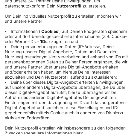
Veröffentlicht:
Dienstag, 29.12.2020 07:18
Anzeige
Sie weisen zum einen auf die Friedhofsordnung hin,
zeigen zum anderen aber auch, wo der Begräbniswald
anfängt und aufhört. Das soll Spaziergängern helfen,
sich besser zu orientieren. Da das Waldgelände
zwischen Hebborn und Nußbaum auch bei
Hundehaltern und Radfahrern sehr beliebt ist, kam es
in der Vergangenheit immer wieder zu Konflikten mit
trauernden Angehörigen. Laut Stadt, weil viele einfach
nicht wussten, wo die Grenzen zum Begräbniswald
verlaufen. Das soll sich mit den Schildern jetzt ändern.
Auf dem Hauptweg ist Radfahren und auch das
Ausführen von Hunden weiter erlaubt, sie müssen
allerdings angeleint sein.